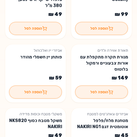
380 מ"ל
הוספה לסל
הוספה לסל
תאורת אווירה ולדים
אביזרי יין ואלכוהול
נשארה יחידה אחת
מנורת תקרה מתקפלת עם
פותחן יין חשמלי מהודר
אורות צבעוניים ורמקול
בלוטוס
הוספה לסל
הוספה לסל
אביזרים וגאדג'טים למטבח
משקלי מטבח וכוסות מדידה
נשארו 2 יחידות
מטחנת מלח/פלפל
משקל מטבח כסוף NKS820
אוטומטית דגם NAKIRI NG1
NAKIRI