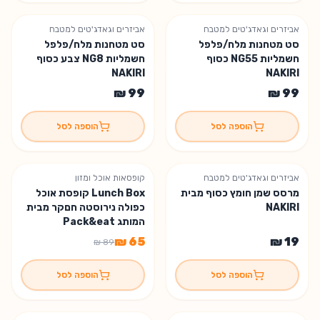
אביזרים וגאדג'טים למטבח
אביזרים וגאדג'טים למטבח
נשארו 2 יחידות
סט מטחנות מלח/פלפל
סט מטחנות מלח/פלפל
חשמליות NG55 כסוף
חשמליות NG8 צבע כסוף
NAKIRI
NAKIRI
הוספה לסל
הוספה לסל
אביזרים וגאדג'טים למטבח
קופסאות אוכל ומזון
% הנחה
27
מרסס שמן חומץ כסוף מבית
Lunch Box קופסת אוכל
נשארו 5 יחידות
NAKIRI
כפולה נירוסטה חםקר מבית
המותג Pack&eat
הוספה לסל
הוספה לסל