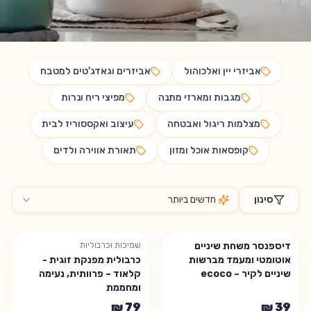
אביזרי יין ואלכוהול
אביזרים וגאדג'טים למטבח
מגבות ומארזי מתנה
מפיצי ריח ונרות
מצלמות ריגול ואבטחה
עיצוב ואקססוריז לבית
קופסאות אוכל ומזון
תאורת אווירה ולדים
סינון
חדשים ביותר
מוצרים בקטגוריית
לבית ולמטבח
דיספנסר משחת שיניים
שמיכות וכרבוליות
נשארו 2 יחידות
אוטומטי ומעמד מברשות
כרבולית מפנקת זוגית -
שיניים לקיר – ecoco
קלאוד – פרוותית, נעימה
ומחממת