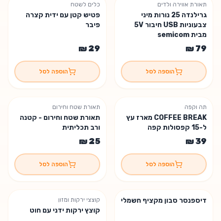
תאורת אווירה ולדים
כלים לשטח
נשארה יחידה אחת
גרילנדה 25 נורות מיני
פטיש קטן עם ידית קצרה
צבעוניות USB חיבור 5V
פיבר
מבית semicom
הוספה לסל
הוספה לסל
תה וקפה
תאורת שטח וחירום
COFFEE BREAK מארז עץ
תאורת שטח וחירום - קטנה
ל-15 קפסולות קפה
ורב תכליתית
הוספה לסל
הוספה לסל
דיספנסר סבון מקציף חשמלי
קוצצי ירקות ומזון
קוצץ ירקות ידני עם חוט