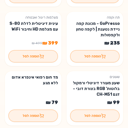
תה וקפה
מצלמות ריגול ואבטחה
% הנחה
20
GoPresso – מכונת קפה
עינית דיגיטלית לדלת S-80
משלוח חינם
ניידת נטענת | לקפה טחון
עם מצלמת HD וחיבור WiFi
ולקפסולות
הוספה לסל
הוספה לסל
שעונים
מד חום רפואי אינפרא אדום
נשארו 3 יחידות
שעון מעורר דיגיטלי ורמקול
ללא מגע
בלוטות' RGB בצורת דובי –
דגם CH-M51
הוספה לסל
הוספה לסל