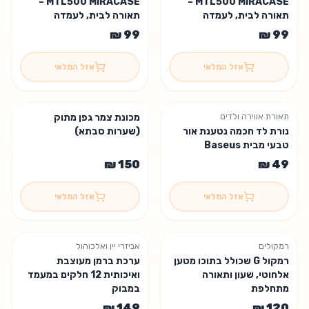
MTL500 MIRACASE –
MTL500 MIRACASE –
תאורה לבית, לעמדה
תאורה לבית, לעמדה
ולמשרד - ברונזה
ולמשרד - שחור מטאלי
אזל המלאי
אזל המלאי
תאורת אווירה ולדים
מכונת צמר גפן מתוק
אזל המלאי 😢
אזל המלאי 😢
נורת לד חכמה נטענת אור
(שערות סבתא)
טבעי מבית Baseus
אזל המלאי
אזל המלאי
רמקולים
אביזרי יין ואלכוהול
אזל המלאי 😢
אזל המלאי 😢
רמקול G שכולל בתוכו מטען
ערכת ברמן מעוצבת
אלחוטי, שעון ותאורה
ואיכותית 12 חלקים במעמד
מתחלפת
במבוק