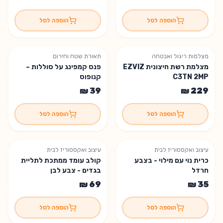
הוספה לסל
הוספה לסל
מצלמות ריגול ואבטחה
תאורת שטח וחירום
נשארה יחידה אחת
מצלמת רשת חיצונית EZVIZ
פנס קמפינג על סוללות –
C3TN 2MP
קנופוס
הוספה לסל
הוספה לסל
עיצוב ואקססוריז לבית
עיצוב ואקססוריז לבית
נשארו 3 יחידות
נשארו 5 יחידות
כרית נוי עם מילוי - בצבע
קולב עומד ממתכת לתליית
חרדל
בגדים - צבע לבן
הוספה לסל
הוספה לסל