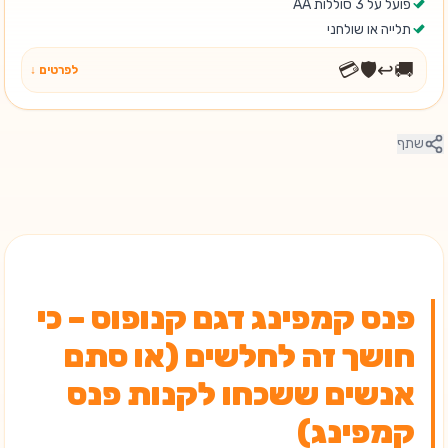
פועל על 3 סוללות AA
תלייה או שולחני
💳
🛡️
↩️
🚚
לפרטים ↓
שתף
פנס קמפינג דגם קנופוס – כי
חושך זה לחלשים (או סתם
אנשים ששכחו לקנות פנס
קמפינג)