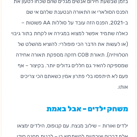
בזמן שבשעת חירום אנשים מגלים שהם שכחו לטעון את
הפנס הסולארי או התאורה הנטענת שלהם אי שם
ב-2021, הפנס הזה עובד על סוללות AA פשוטות –
כאלה שתמיד אפשר למצוא במגירה או לקחת בתור גיבוי
(או לעשות את הדבר הכי פופולרי: להוציא מהשלט של
הטלוויזיה). תאורת COB חזקה מספקת תאורה אחידה
שמספיקה להאיר גם חללים גדולים יותר. בקיצור – אף
פעם לא תיתפסו בלי פתרון אמין כשאתם הכי צריכים
אותו.
משחק ילדים – אבל באמת
ילדים ואורות – שילוב מנצח. עם קנופוס, הילדים ימצאו
אלף דרכים יצירתיות להשתמש בו – לבנות מחנה סודי