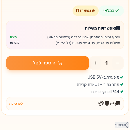
במלאי
🔥
נשארו
1
!
🚚
אפשרויות משלוח
איסוף עצמי מהמחסן שלנו בחדרה (בתיאום מראש)
חינם
משלוח עד הבית, עד 4 ימי עסקים (כל הארץ)
הוספה לסל
מופעלת ב-USB 5V
מתח נמוך – נשארת קרירה
IP44 לחוץ ולפנים
💳
🛡️
↩️
🚚
לפרטים ↓
שתף