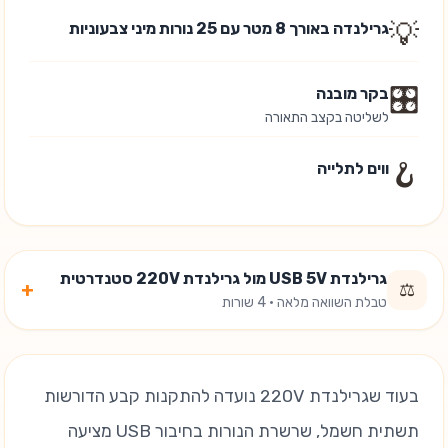
💡
גרילנדה באורך 8 מטר עם 25 נורות מיני צבעוניות
🎛️
בקר מובנה
לשליטה בקצב התאורה
🪝
ווים לתלייה
גרילנדת USB 5V מול גרילנדת 220V סטנדרטית
+
⚖️
טבלת השוואה מלאה · 4 שורות
בעוד שגרילנדת 220V נועדה להתקנות קבע הדורשות
תשתית חשמל, שרשרת הנורות בחיבור USB מציעה