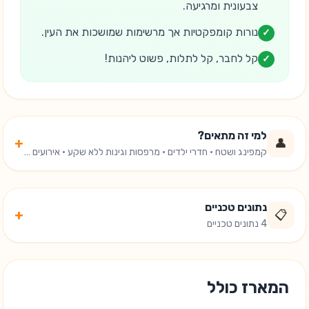
צבעונית ומרגיעה.
נורות קומפקטיות אך מרשימות שמושכות את העין.
✓
קל לחבר, קל לתלות, פשוט ליהנות!
✓
למי זה מתאים?
+
👤
קמפינג ושטח · חדרי ילדים · מרפסות וגינות ללא שקע · אירועים ומסיבות
נתונים טכניים
+
📋
4 נתונים טכניים
המארז כולל