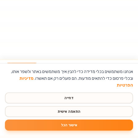
גרילנדה 25 נורות מיני צבעוניות USB חיבור 5V מבית semicom
הוספה לסל
אנחנו משתמשים בכלי מדידה כדי להבין איך משתמשים באתר ולשפר אותו,
ובכלי פרסום כדי להתאים מודעות. הם פועלים רק אם תאשרו.
מדיניות
הפרטיות
דחייה
התאמה אישית
אישור הכל