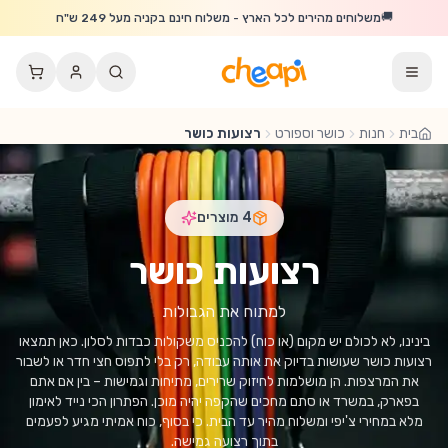
לג לתוכן הראשי
🚚
משלוחים מהירים לכל הארץ - משלוח חינם בקניה מעל 249 ש"ח
בית
חנות
כושר וספורט
רצועות כושר
4
מוצרים
רצועות כושר
למתוח את הגבולות
בינינו, לא לכולם יש מקום (או כוח) להכניס משקולות כבדות לסלון. כאן תמצאו
רצועות כושר שעושות בדיוק את אותה עבודה, רק בלי לתפוס חצי חדר או לשבור
את המרצפות. הן מושלמות לחיזוק שרירים, מתיחות וגמישות – בין אם אתם
בפארק, במשרד או סתם מחכים שהקפה יהיה מוכן. הפתרון הכי נייד לאימון
מלא במחירי צ'יפי ומשלוח מהיר עד הבית. כי בסוף, כוח אמיתי מגיע לפעמים
בתוך רצועה גמישה.