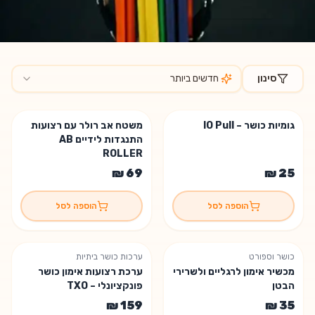
סינון
חדשים ביותר
מוצרים בקטגוריית
רצועות כושר
גומיות כושר – IO Pull
משטח אב רולר עם רצועות
נשארה יחידה אחת
התנגדות לידיים AB
ROLLER
הוספה לסל
הוספה לסל
כושר וספורט
ערכות כושר ביתיות
מכשיר אימון לרגליים ולשרירי
ערכת רצועות אימון כושר
הבטן
פונקציונלי – TXO