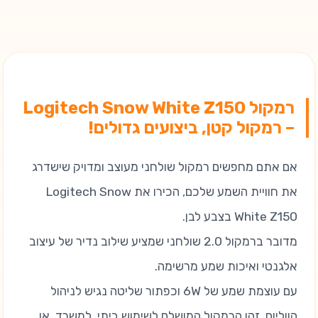
רמקול Logitech Snow White Z150
– רמקול קטן, ביצועים גדולים!
אם אתם מחפשים רמקול שולחני מעוצב ומדויק שישדרג
את חוויית השמע שלכם, הכירו את Logitech Snow
White Z150 בצבע לבן.
מדובר ברמקול 2.0 שולחני שמציע שילוב נדיר של עיצוב
אלגנטי ואיכות שמע מרשימה.
עם עוצמת שמע של 6W וכפתור שליטה נגיש לניהול
הווליום, זהו הרמקול המושלם לשימוש ביתי, למשרד, או