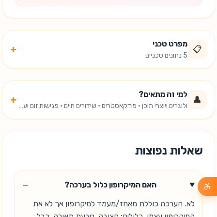
מפרט טכני
+
📋
5 נתונים טכניים
למי זה מתאים?
+
👤
ולוגרים ויוצרי תוכן · פודקאסטרים · שידורים חיים · פגישות זום ועבודה
שאלות נפוצות
−
האם המיקרופון כלול בערכה?
לא. הערכה כוללת מאחז/מעמד למיקרופון אך לא את
המיקרופון עצמו. כלולים: חצובה, טבעת תאורה, כבל