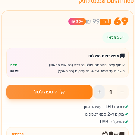
סטודיו התוכן שנכנס לתיק
-
במלאי
🚚
אפשרויות משלוח
איסוף עצמי מהמחסן שלנו בחדרה (בתיאום מראש)
חינם
משלוח עד הבית, עד 4 ימי עסקים (כל הארץ)
הוספה לסל
טבעת LED – עוצמה וגוון
מקום ל-2 סמארטפונים
מופעל ב-USB
💳
🛡️
↩️
🚚
לפרטים ↓