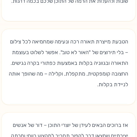
שונות ולהעלות את הרמה של התוכן שלכם בכמה דרגות.
הטבעת מייצרת תאורה רכה ונעימה שמחמיאה לכל צילום
– בלי תירוצים של "האור לא טוב". אפשר לשלוט בעוצמת
התאורה ובגווניה בקלות באמצעות כפתורי בקרה נגישים.
החצובה קומפקטית, מתקפלת, וקלילה – מה שהופך אותה
לניידת בקלות.
אז ברוכים הבאים לעידן של יוצרי התוכן – דור של אנשים
יצירתיים שמצאו דרך להפוך תחביב למקצוע רווחי ומרתק.