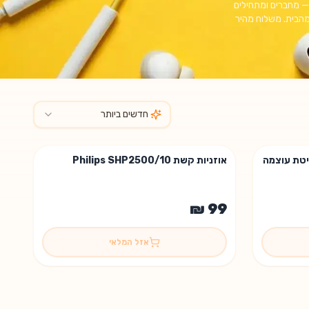
ת — מחברים ומתחילים
לעבודה מהבית. משלוח מהיר
חדשים ביותר
ליטת עוצמה
אוזניות קשת Philips SHP2500/10
אזל המלאי 😢
אזל המלאי