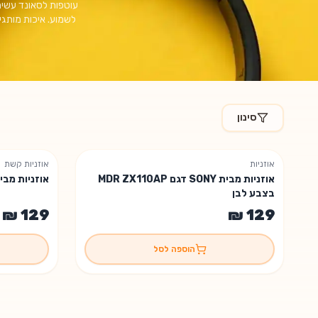
עוטפות לסאונד עשיר, 
סינון
מוצרים בקטגוריית
אוזניות חוטיות
אוזניות
אוזניות קשת
נשארה יחידה אחת
נשארה יחי
אוזניות מבית SONY דגם MDR ZX110AP
אוזניות מבית SONY דגם X110LP
בצבע לבן
הוספה לסל