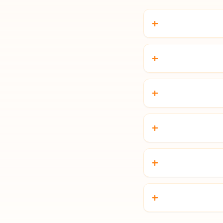
+
+
+
+
+
+